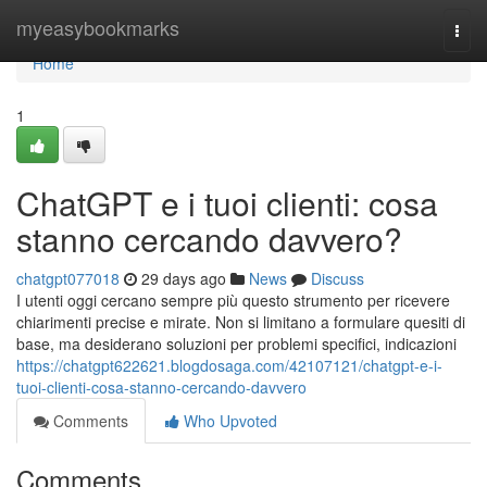
Home
myeasybookmarks
Togg
navi
Home
1
ChatGPT e i tuoi clienti: cosa
stanno cercando davvero?
chatgpt077018
29 days ago
News
Discuss
I utenti oggi cercano sempre più questo strumento per ricevere
chiarimenti precise e mirate. Non si limitano a formulare quesiti di
base, ma desiderano soluzioni per problemi specifici, indicazioni
https://chatgpt622621.blogdosaga.com/42107121/chatgpt-e-i-
tuoi-clienti-cosa-stanno-cercando-davvero
Comments
Who Upvoted
Comments