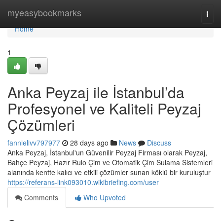
Home
myeasybookmarks
Togg
navi
Home
1
Anka Peyzaj ile İstanbul’da
Profesyonel ve Kaliteli Peyzaj
Çözümleri
fannielivv797977
28 days ago
News
Discuss
Anka Peyzaj, İstanbul'un Güvenilir Peyzaj Firması olarak Peyzaj,
Bahçe Peyzaj, Hazır Rulo Çim ve Otomatik Çim Sulama Sistemleri
alanında kentte kalıcı ve etkili çözümler sunan köklü bir kuruluştur
https://referans-link093010.wikibriefing.com/user
Comments
Who Upvoted