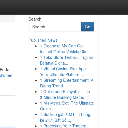
Search
Go
Published News
1
Diagnose My Car: Get
Instant Online Vehicle Dia...
1
Toko Store Terbaru: Tujuan
Belanja Digita...
1
Virtual Casino Plus App:
Portal
Your Ultimate Platform...
ptionen-
1
Streaming Entertainment: A
Rising Trend
1
Quick and Enjoyable: The
3-Minute Banking Metho...
1
M4 Mega Slot: The Ultimate
Guide
1
Soi kèo giải 8 MT - Thống
kê 247: Bắt Số ...
1
Protecting Your Trades: