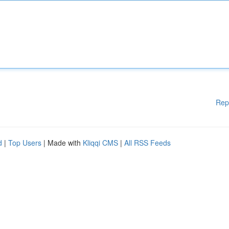
Rep
d
|
Top Users
| Made with
Kliqqi CMS
|
All RSS Feeds