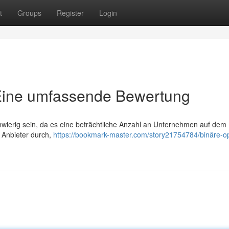
t
Groups
Register
Login
 Eine umfassende Bewertung
ierig sein, da es eine beträchtliche Anzahl an Unternehmen auf dem 
 Anbieter durch,
https://bookmark-master.com/story21754784/binäre-o