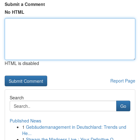
Submit a Comment
No HTML
HTML is disabled
Report Page
Search
Go
Published News
1
Gebäudemanagement in Deutschland: Trends und
He...
1
Stream the Madness Live : Your Definitive O...