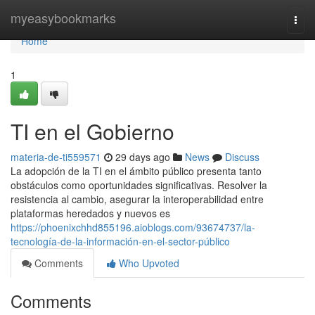
Home
myeasybookmarks
Togg
navi
Home
1
TI en el Gobierno
materia-de-ti559571
29 days ago
News
Discuss
La adopción de la TI en el ámbito público presenta tanto
obstáculos como oportunidades significativas. Resolver la
resistencia al cambio, asegurar la interoperabilidad entre
plataformas heredados y nuevos es
https://phoenixchhd855196.aioblogs.com/93674737/la-
tecnología-de-la-información-en-el-sector-público
Comments
Who Upvoted
Comments